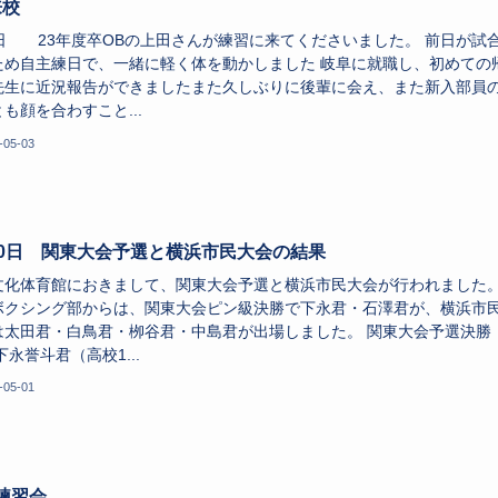
来校
1日 23年度卒OBの上田さんが練習に来てくださいました。 前日が試
ため自主練日で、一緒に軽く体を動かしました 岐阜に就職し、初めての
先生に近況報告ができましたまた久しぶりに後輩に会え、また新入部員
も顔を合わすこと...
-05-03
30日 関東大会予選と横浜市民大会の結果
文化体育館におきまして、関東大会予選と横浜市民大会が行われました
ボクシング部からは、関東大会ピン級決勝で下永君・石澤君が、横浜市
は太田君・白鳥君・栁谷君・中島君が出場しました。 関東大会予選決勝 
下永誉斗君（高校1...
-05-01
練習会