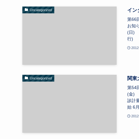
イン
Uncategorized
第6
お知
(日
行) 
2012
関東
Uncategorized
第5
(金)
診計量
始 6月
2012