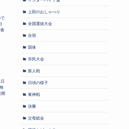
上田のおしゃべり
ので
全国選抜大会
日
(善
合宿
国体
市民大会
新人戦
1日
日頃の様子
0検
技開
東神戦
決勝
父母総会