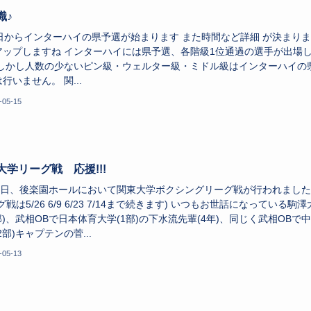
識♪
9日からインターハイの県予選が始まります また時間など詳細 が決まり
アップしますね インターハイには県予選、各階級1位通過の選手が出場
 しかし人数の少ないピン級・ウェルター級・ミドル級はインターハイの
行いません。 関...
-05-15
大学リーグ戦 応援!!!
12日、後楽園ホールにおいて関東大学ボクシングリーグ戦が行われました
グ戦は5/26 6/9 6/23 7/14まで続きます) いつもお世話になっている駒澤
部)、武相OBで日本体育大学(1部)の下水流先輩(4年)、同じく武相OBで
2部)キャプテンの菅...
-05-13