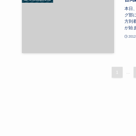
本日
グ部
方到
が始ま
2012
1
...