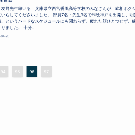
、友野先生率いる 兵庫県立西宮香風高等学校のみなさんが、武相ボク
にいらしてくださいました。 部員7名・先生3名で昨晩神戸を出発し、明
着、というハードなスケジュールにも関わらず、疲れた顔ひとつせず、
りました。 十分...
-04-28
94
95
96
97