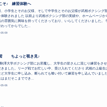
こそ♪ 練習体験へ
、小学生とそのお父様、そして中学生とそのお父様が武相ボクシング
を体験されました 以前より武相ボクシング部の実績や、ホームページか
活の雰囲気に興味を持ってくださっており、いらしてくださいました。 
わってからでした...
-05-09
習 ちよっと覗き見♪
は駒澤大学ボクシング部にお邪魔し、大学生の皆さんに混じり練習をさせ
だきました。リーグ戦でお忙しい中、受け入れてくださり 武相の上級生
など大学生に申し込み、断られても喰い付いて練習を申し込んでいまし
はまだそこまででき...
-05-06