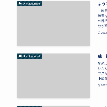
よう
Uncategorized
昨日
練習
の部
校が終
2012
練 
Uncategorized
GW
いた
マス
下級生
2012