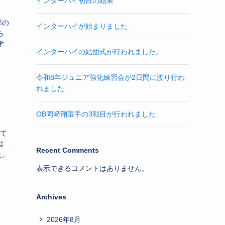
インターハイ初日の結果
部の
インターハイが始まりました
ら
学
インターハイの結団式が行われました。
令和8年ジュニア強化練習会が2日間に渡り行わ
れました
OB岡﨑翔選手の3戦目が行われました
て
は
Recent Comments
た。
表示できるコメントはありません。
Archives
2026年8月