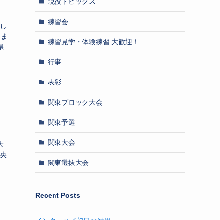
現役トピックス
練習会
まし
しま
練習見学・体験練習 大歓迎！
県
行事
表彰
関東ブロック大会
関東予選
関東大会
大
中央
関東選抜大会
Recent Posts