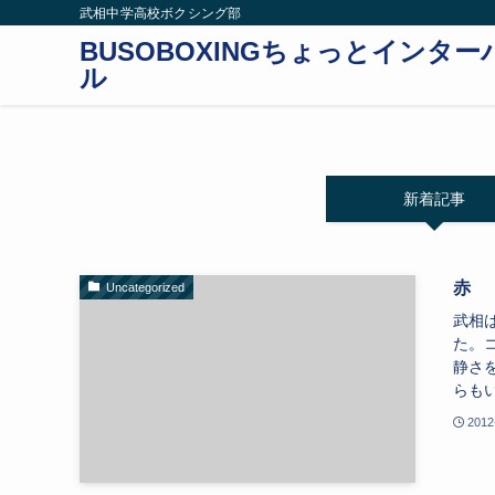
武相中学高校ボクシング部
BUSOBOXINGちょっとインター
ル
新着記事
赤 
Uncategorized
武相
た。
静さ
らもい
2012