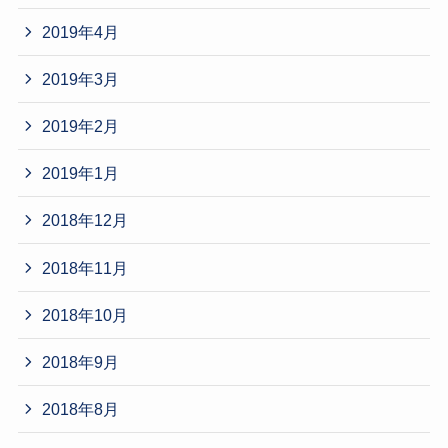
2019年4月
2019年3月
2019年2月
2019年1月
2018年12月
2018年11月
2018年10月
2018年9月
2018年8月