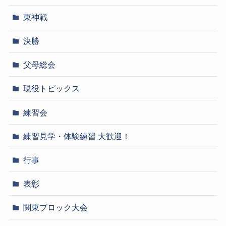
東神戦
決勝
父母総会
現役トピックス
練習会
練習見学・体験練習 大歓迎！
行事
表彰
関東ブロック大会