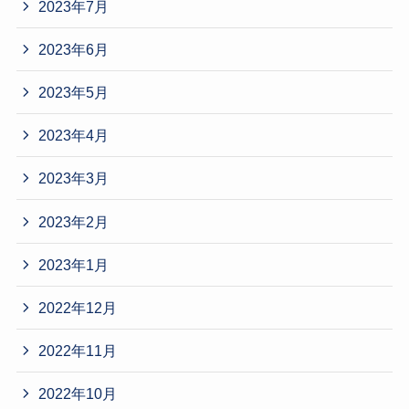
2023年7月
2023年6月
2023年5月
2023年4月
2023年3月
2023年2月
2023年1月
2022年12月
2022年11月
2022年10月