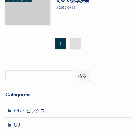
関東大会準決勝
2015-06-07
1
2
検索
Categories
OBトピックス
UJ