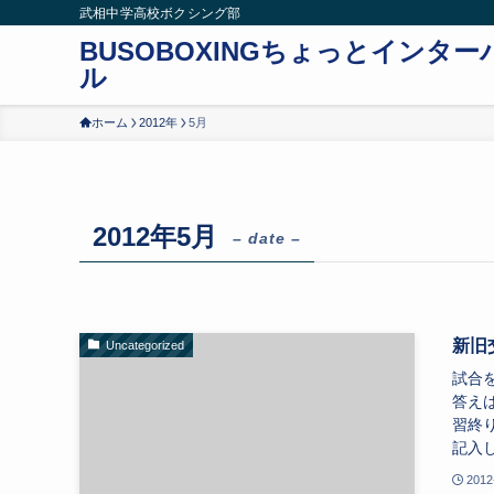
武相中学高校ボクシング部
BUSOBOXINGちょっとインター
ル
ホーム
2012年
5月
2012年5月
– date –
新旧
Uncategorized
試合
答え
習終
記入し
2012