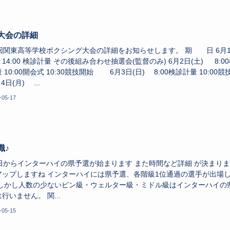
大会の詳細
4回関東高等学校ボクシング大会の詳細をお知らせします。 期 日 6月
 14:00 検診計量 その後組み合わせ抽選会(監督のみ) 6月2日(土) 8:0
 10:00開会式 10:30競技開始 6月3日(日) 8:00検診計量 10:00競
4日(月) ...
-05-17
識♪
9日からインターハイの県予選が始まります また時間など詳細 が決まり
アップしますね インターハイには県予選、各階級1位通過の選手が出場
 しかし人数の少ないピン級・ウェルター級・ミドル級はインターハイの
行いません。 関...
-05-15