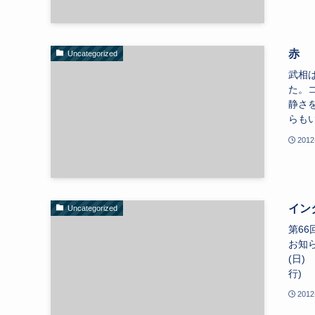
赤 
Uncategorized
武相
た。
静さ
らもい
2012
イン
Uncategorized
第6
お知
(日
行) 
2012