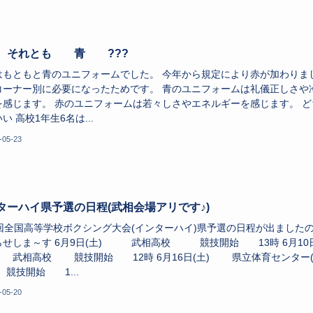
それとも 青 ???
はもともと青のユニフォームでした。 今年から規定により赤が加わりま
コーナー別に必要になったためです。 青のユニフォームは礼儀正しさや
を感じます。 赤のユニフォームは若々しさやエネルギーを感じます。 ど
い 高校1年生6名は...
-05-23
ターハイ県予選の日程(武相会場アリです♪)
6回全国高等学校ボクシング大会(インターハイ)県予選の日程が出ました
らせしま～す 6月9日(土) 武相高校 競技開始 13時 6月10
) 武相高校 競技開始 12時 6月16日(土) 県立体育センター
競技開始 1...
-05-20