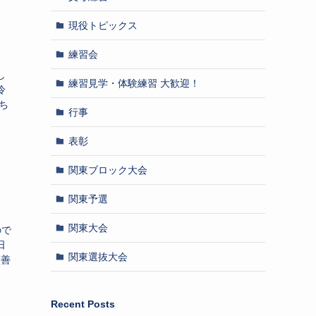
現役トピックス
練習会
し
練習見学・体験練習 大歓迎！
冷
ち
行事
表彰
関東ブロック大会
関東予選
関東大会
ので
日
関東選抜大会
(善
Recent Posts