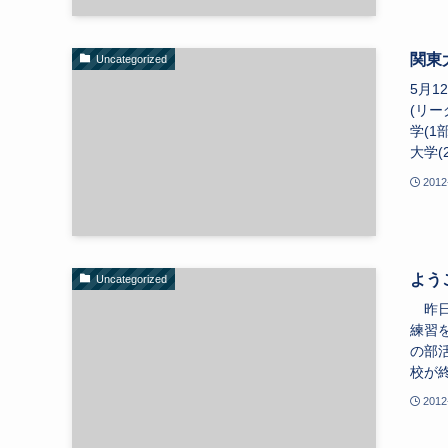
関東
Uncategorized
5月
(リー
学(1
大学(
2012
よう
Uncategorized
昨日
練習
の部
校が終
2012