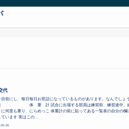
バ
交代
を目前にし、毎日毎日お世話になっているものがあります。なんでしょ
は 体 重 計 試合に出場する部員は練習前、練習途中、
りに何度も乗り、にらめっこ 体重計の前に貼ってある一覧表の自分の欄
ています 実はこの...
-05-30