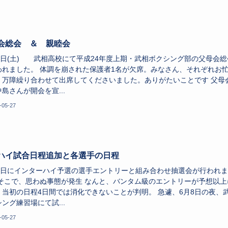
会総会 ＆ 親睦会
26日(土) 武相高校にて平成24年度上期・武相ボクシング部の父母会総
われました。 体調を崩された保護者1名が欠席。みなさん、それぞれお
、万障繰り合わせて出席してくださいました。ありがたいことです 父母
島さんが開会を宣...
-05-27
ハイ試合日程追加と各選手の日程
25日にインターハイ予選の選手エントリーと組み合わせ抽選会が行われ
 そこで、思わぬ事態が発生 なんと、バンタム級のエントリーが予想以上
、当初の日程4日間では消化できないことが判明。 急遽、6月8日の夜、
ング練習場にて試...
-05-27