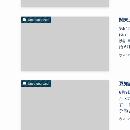
関東
Uncategorized
第5
(金)
診計量
始 6月
2012
豆知
Uncategorized
6月
たら
す。
予選は
2012