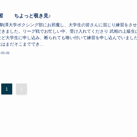
習 ちよっと覗き見♪
は駒澤大学ボクシング部にお邪魔し、大学生の皆さんに混じり練習をさせ
だきました。リーグ戦でお忙しい中、受け入れてくださり 武相の上級生
など大学生に申し込み、断られても喰い付いて練習を申し込んでいまし
はまだそこまででき...
-05-06
1
2