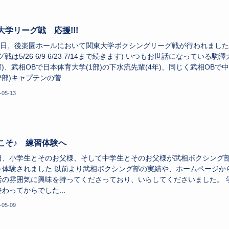
大学リーグ戦 応援!!!
12日、後楽園ホールにおいて関東大学ボクシングリーグ戦が行われました
グ戦は5/26 6/9 6/23 7/14まで続きます) いつもお世話になっている駒澤
部)、武相OBで日本体育大学(1部)の下水流先輩(4年)、同じく武相OBで
2部)キャプテンの菅...
-05-13
こそ♪ 練習体験へ
、小学生とそのお父様、そして中学生とそのお父様が武相ボクシング
を体験されました 以前より武相ボクシング部の実績や、ホームページか
活の雰囲気に興味を持ってくださっており、いらしてくださいました。 
わってからでした...
-05-09