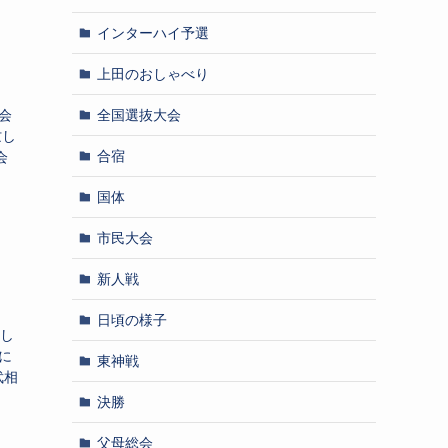
インターハイ予選
上田のおしゃべり
全国選抜大会
会
忙し
合宿
会
国体
市民大会
新人戦
日頃の様子
まし
に
東神戦
武相
決勝
父母総会