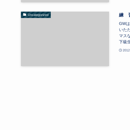
練 
Uncategorized
GW
いた
マス
下級生
2012