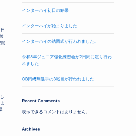
インターハイ初日の結果
インターハイが始まりました
1日
0検
インターハイの結団式が行われました。
技開
令和8年ジュニア強化練習会が2日間に渡り行わ
れました
OB岡﨑翔選手の3戦目が行われました
まし
Recent Comments
しま
県
表示できるコメントはありません。
Archives