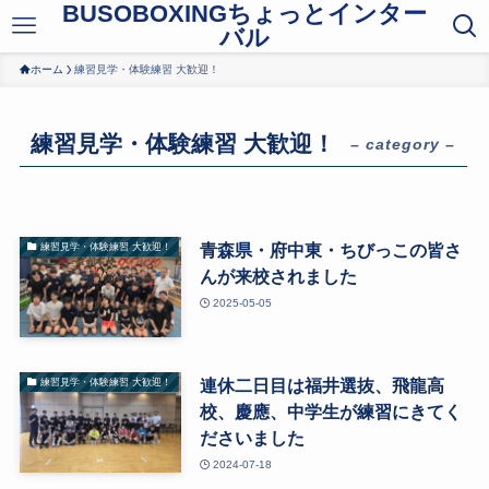
BUSOBOXINGちょっとインター
バル
ホーム
練習見学・体験練習 大歓迎！
練習見学・体験練習 大歓迎！
– category –
青森県・府中東・ちびっこの皆さ
練習見学・体験練習 大歓迎！
んが来校されました
2025-05-05
連休二日目は福井選抜、飛龍高
練習見学・体験練習 大歓迎！
校、慶應、中学生が練習にきてく
ださいました
2024-07-18