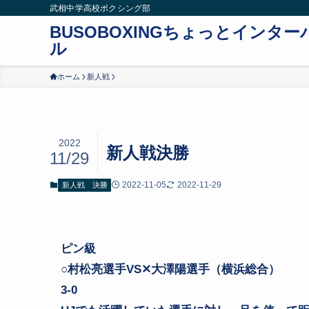
武相中学高校ボクシング部
BUSOBOXINGちょっとインター
ル
ホーム
新人戦
2022
新人戦決勝
11/29
2022-11-05
2022-11-29
新人戦
決勝
ピン級
○村松亮選手VS✕大澤陽選手（横浜総合）
3-0