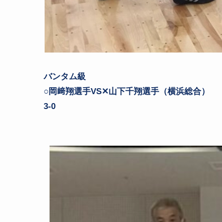
バンタム級
○岡﨑翔選手VS✕山下千翔選手（横浜総合）
3-0