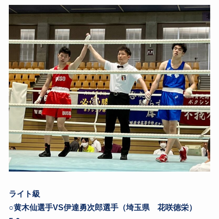
ライト級
○黄木仙選手VS伊達勇次郎選手（埼玉県 花咲徳栄）