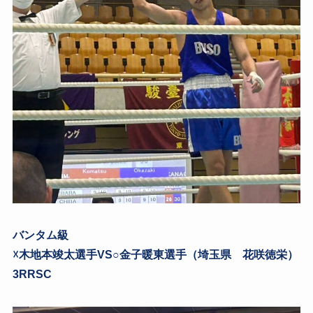
バンタム級
☓木地本竣太選手VS○金子暖東選手（埼玉県 花咲徳栄）
3RRSC