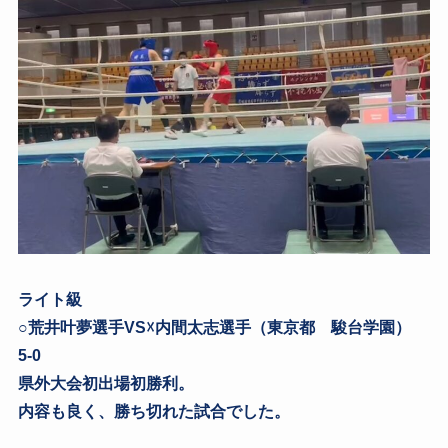
ライト級
○荒井叶夢選手VS☓内間太志選手（東京都 駿台学園）
5-0
県外大会初出場初勝利。
内容も良く、勝ち切れた試合でした。