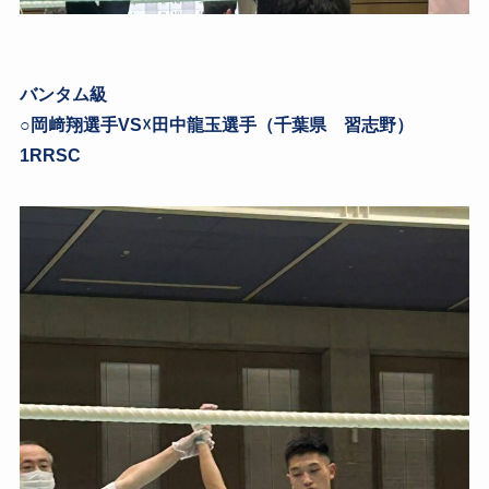
バンタム級
○岡﨑翔選手VS☓田中龍玉選手（千葉県 習志野）
1RRSC