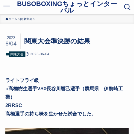
BUSOBOXINGちょっとインター
バル
ホーム
関東大会
2023
関東大会準決勝の結果
6/04
2023-06-04
関東大会
ライトフライ級
○髙橋樹生選手VS☓長谷川響己選手（群馬県 伊勢崎工
業）
2RRSC
髙橋選手の持ち味を生かせた試合でした。