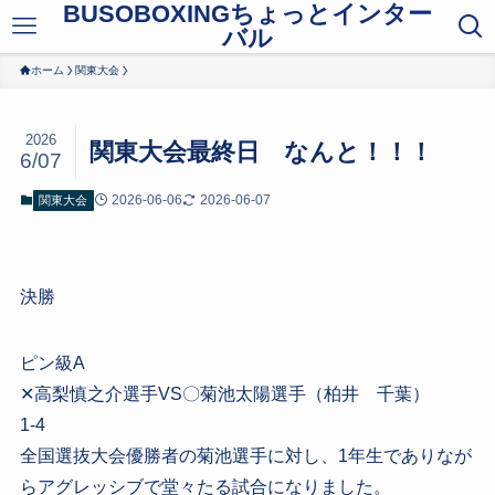
BUSOBOXINGちょっとインター
バル
ホーム
関東大会
2026
関東大会最終日 なんと！！！
6/07
2026-06-06
2026-06-07
関東大会
決勝
ピン級A
✕高梨慎之介選手VS〇菊池太陽選手（柏井 千葉）
1-4
全国選抜大会優勝者の菊池選手に対し、1年生でありなが
らアグレッシブで堂々たる試合になりました。